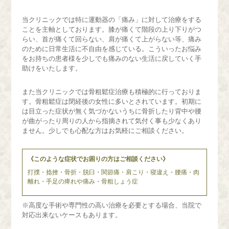
WEB予約（来院歴あり）
当クリニックでは特に運動器の「痛み」に対して治療をする
ことを主軸としております。膝が痛くて階段の上り下りがつ
WEB予約（来院歴なし）
らい、首が痛くて回らない、肩が痛くて上がらない等、痛み
のために日常生活に不自由を感じている。こういったお悩み
をお持ちの患者様を少しでも痛みのない生活に戻していく手
助けをいたします。
TEL
また当クリニックでは骨粗鬆症治療も積極的に行っておりま
す。骨粗鬆症は閉経後の女性に多いとされています。初期に
は目立った症状が無く気づかないうちに骨折したり背中や腰
が曲がったり周りの人から指摘されて気付く事も少なくあり
ません。少しでも心配な方はお気軽にご相談ください。
《このような症状でお困りの方はご相談ください》
打撲・捻挫・骨折・脱臼・関節痛・肩こり・寝違え・腰痛・肉
離れ・手足の痺れや痛み・骨粗しょう症
※高度な手術や専門性の高い治療を必要とする場合、当院で
対応出来ないケースもあります。