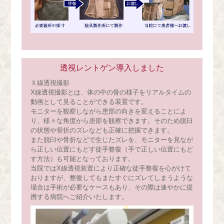
透視レントゲン導入しました
Ｘ線透視撮影
X線透視撮影とは、体の中の骨の様子をリアルタイムの
動画として見ることができる装置です。
モニターを観察しながら患部の向きを変えることによ
り、様々な角度から患部を観察できます。そのため脱臼
の状態や骨折のズレなども正確に把握できます。
また脱臼や骨折などで生じたズレを、モニターを見なが
ら正しい位置にもどす徒手整復（手で正しい位置にもど
す方法）も可能となっております。
当院ではX線透視装置により正確な徒手整復を心がけて
おりますが、整復してもまたすぐにズレてしまうような
場合は手術が必要なケースもあり、その際は速やかに提
携する病院へご紹介いたします。