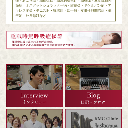
痛・肩こり症・頸椎捻挫・頸肩腕症候群・頸椎症・変形性膝関
節症・オスグットシュラッター病・腱鞘炎・ドケルバン病・ア
キレス腱炎・テニス肘・野球肘・四十肩・変形性股関節症・偏
平足・外反母趾など