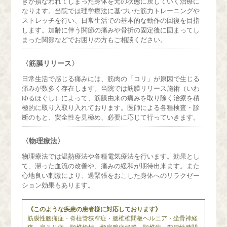
きが損なわれてしまった身体を元の状態に戻していく治療に
なります。当院では理学療法に基づいた筋力トレーニングや
ストレッチを行い、日常生活での基本的な動作の回復を目指
します。加齢に伴う関節の痛みや骨折の固定後に固まってし
まった関節などでお困りの方もご相談ください。
〈筋膜リリース〉
日常生活で感じる痛みには、筋肉の「コリ」が原因で生じる
痛みが数多く存在します。当院では筋膜リリース施術（いわ
ゆるほぐし）によって、筋膜由来の痛みを取り除く治療を積
極的に取り入取り入れております。医師による各種検査・診
断のもと、安全性を見極め、必要に応じて行っていきます。
〈物理療法〉
物理療法では温熱療法や各種電気療法を行います。効果とし
て、滞った血流の改善や、痛みの緩和が期待出来ます。また
心地良い刺激により、過緊張をおこした身体へのリラクゼー
ション効果もあります。
《このような疾患の患者様に対応しております》
筋膜性腰痛症・脊柱管狭窄症・腰椎椎間板ヘルニア・坐骨神経