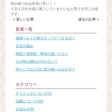
WEB予約（来院歴あり）
時が経つのは本当に早い！！
１日１日を大切に過ごしていきたいなと思う今日この頃
です。
WEB予約（来院歴なし）
< 新しい記事
過去の記事 >
新着一覧
腰椎ベルトの巻き方ってどうするの？
TEL
足首の痛み
病院と接骨院・整体の違いとは？
なぜ指の腫れが引かない？
何もしてないのに首が痛いのはなぜ？
カテゴリー
クリニックについて(9)
治療について(33)
お知らせ(6)