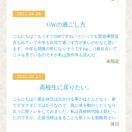
WEB予約（来院歴あり）
2021.04.28
WEB予約（来院歴なし）
GWの過ごし方
こんにちは！もうすぐGWですね！といっても緊急事態宣
言も出ていて今年も自宅で過ごす方が多いのかなと思い
ます。今年も我慢の年になりそうですね(-_-;)最近古いア
TEL
ニメを見ているのですが私は原作等も読んだ...
未指定
2021.04.27
高校生に戻りたい。
こんにちは！最近休日は出かける事がほとんどなく、家
でグダグダしてばかりなので、急に体を動かしたくなり
久々に筋トレをしてみました。私は高校時代陸上部だっ
たのですが、正直当時は走ることも筋トレも朝飯前とい...
休日